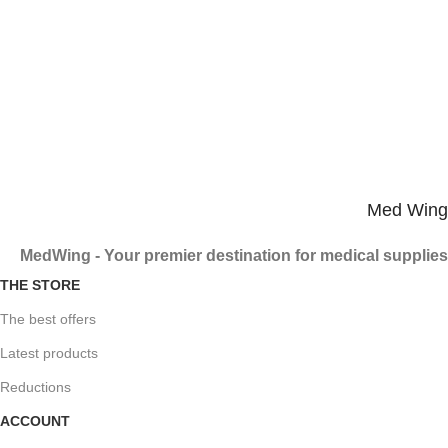
14-day refund
Warranty on all products
3
Product arrives in a secure package
Safe and fast charging
Med Wing
MedWing - Your premier destination for medical supplies
THE STORE
The best offers
Latest products
Reductions
ACCOUNT