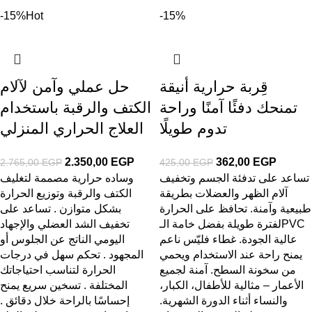
-15%
Hot
-15%
قِربة حرارية أنيقة
حل عملي وآمن لآلام
تمنحك دفئًا آمنًا وراحة
الكتف والرقبة باستخدام
تدوم طويلًا
العلاج الحراري المنزلي
2.350,00
EGP
362,00
EGP
2.765,00
EGP
425,00
EGP
تساعد على تدفئة الجسم وتخفيف
وساده حرارية مصممة لتغليف
آلام الظهر والعضلات بطريقة
الكتف والرقبة وتوزيع الحرارة
طبيعية وآمنة. تحافظ على الحرارة
بشكل متوازن . تساعد على
لفترة طويلة بفضل خامة الـPVC
تخفيف الشد العضلي والإجهاد
عالية الجودة. غطاء فليّس ناعم
اليومي الناتج عن الجلوس أو
يمنح راحة عند الاستخدام ويحمي
المجهود . تحكم سهل في درجات
من سخونة السطح. آمنة لجميع
الحرارة لتناسب احتياجاتك
الأعمار – مثالية للأطفال، الكبار،
المختلفة . تسخين سريع يمنح
والنساء أثناء الدورة الشهرية.
إحساسًا بالراحة خلال دقائق .