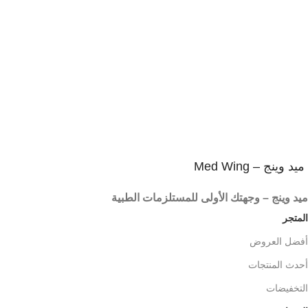
2
إسترجاع خلال 14 يوم
ضمان على كل المنتجات
3
المنتج يصلك فى غلاف آمن
شحن آمن و سريع
ميد وينج – Med Wing
ميد وينج – وجهتك الأولى للمستلزمات الطبية
المتجر
أفضل العروض
أحدث المنتجات
التخفيضات