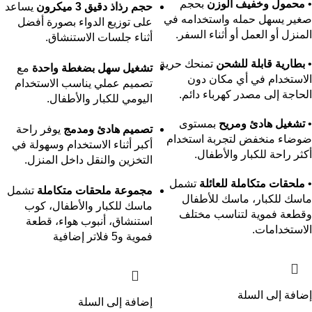
•
محمول وخفيف الوزن
بحجم
حجم رذاذ دقيق 3 ميكرون
يساعد
صغير يسهل حمله واستخدامه في
على توزيع الدواء بصورة أفضل
المنزل أو العمل أو أثناء السفر.
أثناء جلسات الاستنشاق.
•
بطارية قابلة للشحن
تمنحك حرية
تشغيل سهل بضغطة واحدة
مع
الاستخدام في أي مكان دون
تصميم عملي يناسب الاستخدام
الحاجة إلى مصدر كهرباء دائم.
اليومي للكبار والأطفال.
•
تشغيل هادئ ومريح
بمستوى
تصميم هادئ ومدمج
يوفر راحة
ضوضاء منخفض لتجربة استخدام
أكبر أثناء الاستخدام وسهولة في
أكثر راحة للكبار والأطفال.
التخزين والنقل داخل المنزل.
•
ملحقات متكاملة للعائلة
تشمل
مجموعة ملحقات متكاملة
تشمل
ماسك للكبار، ماسك للأطفال
ماسك للكبار والأطفال، كوب
وقطعة فموية لتناسب مختلف
استنشاق، أنبوب هواء، قطعة
الاستخدامات.
فموية و5 فلاتر إضافية
إضافة إلى السلة
إضافة إلى السلة