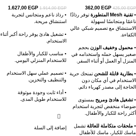
1.627,00
EGP
362,00
EGP
1.914,00
EGP
425,00
EGP
•
تقنية Mesh المتطورة
توفر رذاذًا
• رذاذ ناعم ومتجانس لتجربة
ناعمًا ومتجانسًا لسهولة
استنشاق مريحة.
الاستنشاق مع تصميم شبكي عالي
• تشغيل هادئ يوفر راحة أكبر أثناء
الكفاءة.
الاستخدام.
•
محمول وخفيف الوزن
بحجم
• مناسب للكبار والأطفال
صغير يسهل حمله واستخدامه في
للاستخدام المنزلي اليومي.
المنزل أو العمل أو أثناء السفر.
• تصميم عملي سهل الاستخدام
•
بطارية قابلة للشحن
تمنحك حرية
والتنظيف والتخزين.
الاستخدام في أي مكان دون
الحاجة إلى مصدر كهرباء دائم.
• أداء ثابت وجودة موثوقة
للاستخدام طويل المدى.
•
تشغيل هادئ ومريح
بمستوى
ضوضاء منخفض لتجربة استخدام
أكثر راحة للكبار والأطفال.
•
ملحقات متكاملة للعائلة
تشمل
إضافة إلى السلة
ماسك للكبار، ماسك للأطفال