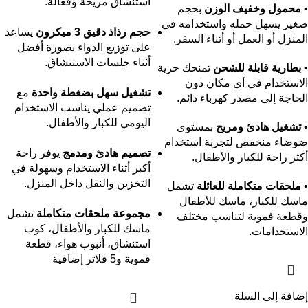
استنشاق مريحة وفعالة.
•
محمول وخفيف الوزن
بحجم
صغير يسهل حمله واستخدامه في
حجم رذاذ دقيق 3 ميكرون
يساعد
المنزل أو العمل أو أثناء السفر.
على توزيع الدواء بصورة أفضل
أثناء جلسات الاستنشاق.
•
بطارية قابلة للشحن
تمنحك حرية
الاستخدام في أي مكان دون
تشغيل سهل بضغطة واحدة
مع
الحاجة إلى مصدر كهرباء دائم.
تصميم عملي يناسب الاستخدام
اليومي للكبار والأطفال.
•
تشغيل هادئ ومريح
بمستوى
ضوضاء منخفض لتجربة استخدام
تصميم هادئ ومدمج
يوفر راحة
أكثر راحة للكبار والأطفال.
أكبر أثناء الاستخدام وسهولة في
التخزين والنقل داخل المنزل.
•
ملحقات متكاملة للعائلة
تشمل
ماسك للكبار، ماسك للأطفال
مجموعة ملحقات متكاملة
تشمل
وقطعة فموية لتناسب مختلف
ماسك للكبار والأطفال، كوب
الاستخدامات.
استنشاق، أنبوب هواء، قطعة
فموية و5 فلاتر إضافية
إضافة إلى السلة