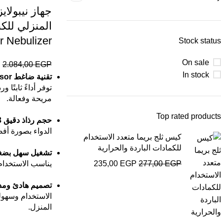
جهاز نيبولا
المنزلي للكب
 Nebulizer
Stock status
On sale
P
2.084,00
EGP
In stock
تقنية ضاغط Piston Compressor عالية الكفاءة
توفر أداءً ثابتًا 
مريحة وفعالة.
Top rated products
حجم رذاذ دقيق 3 ميكرون
الدواء بصورة أف
كيس ثلج بريما متعدد الاستخدام
للكمادات الباردة والحرارية
تشغيل سهل بضغ
EGP
277,00
EGP
235,00
يناسب الاستخدام 
تصميم هادئ ومد
الاستخدام وسهول
المنزل.