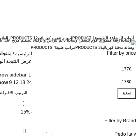
جهاز بخار للكبار والأطفال
الفئات
أدوات الرضاعة الطبيعية
1 PRODUCT
اجهزه تنفس كهربائيه
12 PRODUCTS
العلاج
وسائد تدفئة كهربائية
3 PRODUCTS
مراتب طبية
4 PRODUCTS
Filter by price
الرئيسية
منتجات
عرض النتيجة الو
how sidebar
how
9
12
18
24
تصفية
-15%
Filter by Brand
Pedo Italy
1