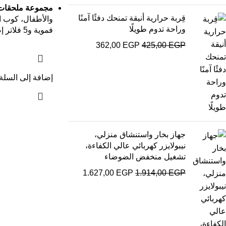
مجموعة ملحقات 
قِربة حرارية أنيقة تمنحك دفئًا آمنًا
والأطفال، كوب ا
وراحة تدوم طويلًا
فموية و5 فلاتر إضافية
362,00
EGP
425,00
EGP
إضافة إلى السلة
جهاز بخار واستنشاق منزلي،
نيبولايزر كهربائي عالي الكفاءة،
تشغيل منخفض الضوضاء
1.627,00
EGP
1.914,00
EGP