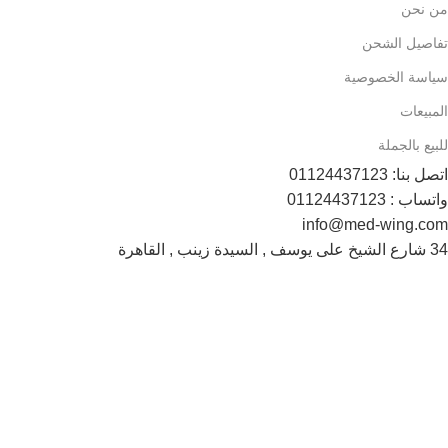
من نحن
تفاصيل الشحن
سياسة الخصوصية
المبيعات
للبيع بالجملة
اتصل بنا: 01124437123
واتساب : 01124437123
info@med-wing.com
34 شارع الشيخ على يوسف , السيدة زينب , القاهرة
Payment System:
Shipping System:
تابعونا الأن :
© Max Comfort 2025 - All rights reserved