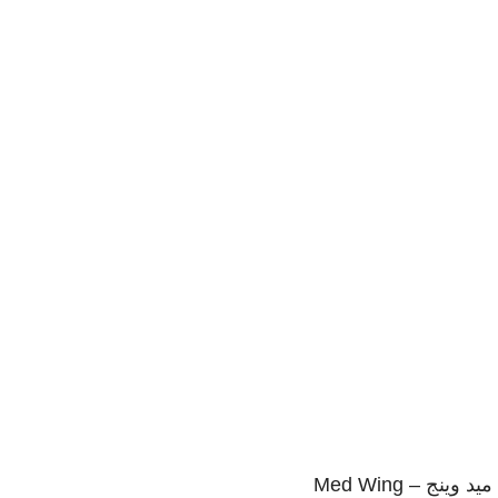
1
يمكنك الاستفادة من عرض الشحن المجانى
شحن مجاني لأكثر من 2000 جنية
2
إسترجاع خلال 14 يوم
ضمان على كل المنتجات
3
المنتج يصلك فى غلاف آمن
شحن آمن و سريع
ميد وينج – Med Wing