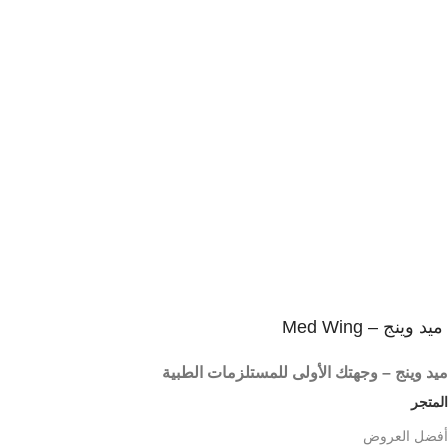
1
يمكنك الاستفادة من عرض الشحن المجانى
شحن مجاني لأكثر من 2000 جنية
2
إسترجاع خلال 14 يوم
ضمان على كل المنتجات
3
المنتج يصلك فى غلاف آمن
شحن آمن و سريع
ميد وينج – Med Wing
ميد وينج – وجهتك الأولى للمستلزمات الطبية
المتجر
أفضل العروض