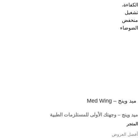
1
يمكنك الاستفادة من عرض الشحن المجانى
شحن مجاني لأكثر من 2000 جنية
2
إسترجاع خلال 14 يوم
ضمان على كل المنتجات
3
المنتج يصلك فى غلاف آمن
شحن آمن و سريع
ميد وينج – Med Wing
ميد وينج – وجهتك الأولى للمستلزمات الطبية
المتجر
أفضل العروض