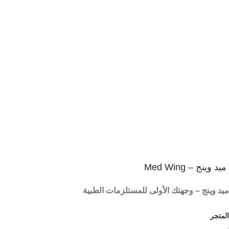
1
يمكنك الاستفادة من عرض الشحن المجانى
شحن مجاني لأكثر من 2000 جنية
2
إسترجاع خلال 14 يوم
ضمان على كل المنتجات
3
المنتج يصلك فى غلاف آمن
شحن آمن و سريع
ميد وينج – Med Wing
ميد وينج – وجهتك الأولى للمستلزمات الطبية
المتجر