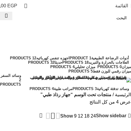
القائمة
EGP
,00
جهاز رذاذ طبي
الفئات
أدوات الرضاعة الطبيعية
1 PRODUCT
اجهزه تنفس كهربائيه
12 PRODUCTS
العلاجات بالحرارة والتبريد
18 PRODUCTS
حديثا
32 PRODUCTS
ميزان
0 PRODUCTS
ميزان تحليلي
4 PRODUCTS
ميزان رقمي للوزن فقط
5 PRODUCTS
وسائد السفر
2
PRODUCTS
وسائد تدفئة كهربائية
3 PRODUCTS
مراتب طبية
4 PRODUCTS
الرئيسية
منتجات تحت الوسم “جهاز رذاذ طبي”
عرض ⁦4⁩ من كل النتائج
Show sidebar
Show
9
12
18
24