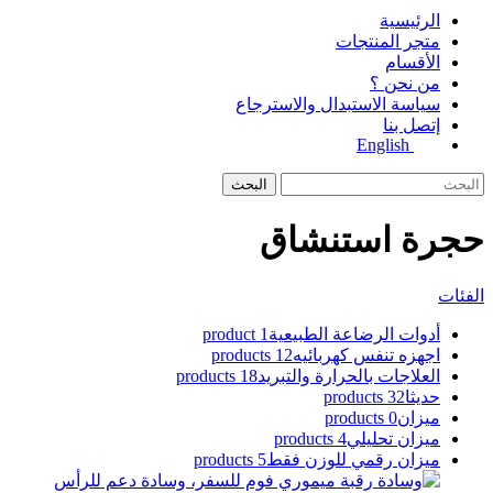
الرئيسية
متجر المنتجات
الأقسام
من نحن ؟
سياسة الاستبدال والاسترجاع
إتصل بنا
English
البحث
حجرة استنشاق
الفئات
أدوات الرضاعة الطبيعية
1 product
اجهزه تنفس كهربائيه
12 products
العلاجات بالحرارة والتبريد
18 products
حديثا
32 products
ميزان
0 products
ميزان تحليلي
4 products
ميزان رقمي للوزن فقط
5 products