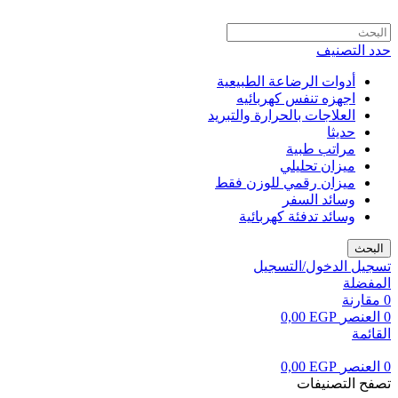
حدد التصنيف
أدوات الرضاعة الطبيعية
اجهزه تنفس كهربائيه
العلاجات بالحرارة والتبريد
حديثا
مراتب طبية
ميزان تحليلي
ميزان رقمي للوزن فقط
وسائد السفر
وسائد تدفئة كهربائية
البحث
تسجيل الدخول/التسجيل
المفضلة
0
مقارنة
0
العنصر
EGP
0,00
القائمة
0
العنصر
EGP
0,00
تصفح التصنيفات