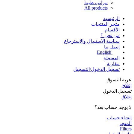
مراتب طبية
All products
الرئيسية
متجر المنتجات
الأقسام
من نحن ؟
سياسة الاستبدال والاسترجاع
إتصل بنا
English
المفضلة
مقارنة
تسجيل الدخول/التسجيل
عربة التسوق
إغلاق
تسجيل الدخول
إغلاق
لا يوجد حساب بعد؟
إنشاء حساب
المتجر
Filters