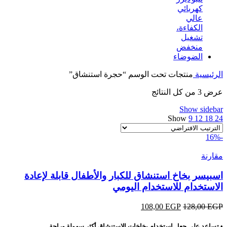
1.627,00 EGP.
1.914,00 EGP.
الرئيسية
منتجات تحت الوسم “حجرة استنشاق”
عرض ⁦3⁩ من كل النتائج
Show sidebar
Show
9
12
18
24
-16%
مقارنة
اسبيسر بخاخ استنشاق للكبار والأطفال قابلة لإعادة
الاستخدام للاستخدام اليومي
EGP
128,00
EGP
السعر
108,00
السعر
الأصلي
الحالي
هو:
هو:
• تساعد على جعل استخدام بخاخات الاستنشاق أكثر سهولة وراحة.