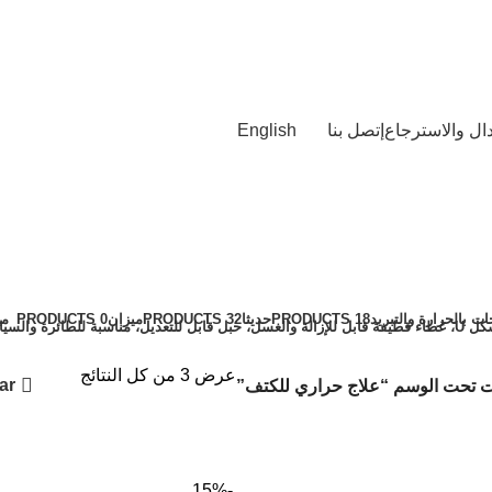
ال والاسترجاع
إتصل بنا
English
ات بالحرارة والتبريد
18 PRODUCTS
حديثا
32 PRODUCTS
ميزان
0 PRODUCTS
مي
عرض ⁦3⁩ من كل النتائج
ar
ت تحت الوسم “علاج حراري للكتف”
-15%