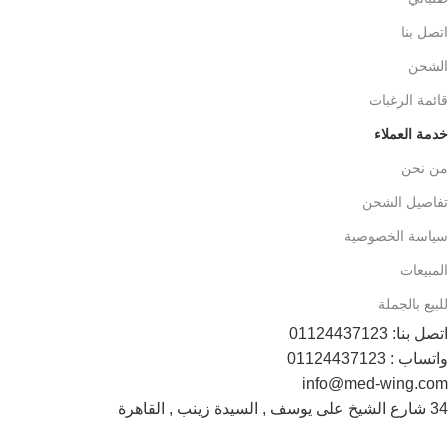
اتصل بنا
الشحن
قائمة الرغبات
خدمة العملاء
من نحن
تفاصيل الشحن
سياسة الخصوصية
المبيعات
للبيع بالجملة
اتصل بنا: 01124437123
واتساب : 01124437123
info@med-wing.com
34 شارع الشيخ على يوسف , السيدة زينب , القاهرة