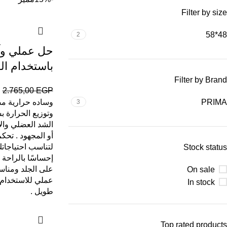
Filter by size
48*58
2
حل عملي وآم
باستخدام ال
Filter by Brand
P
2.765,00
EGP
PRIMA
وساده حرارية مص
3
وتوزيع الحرارة 
الشد العضلي والإ
أو المجهود . تح
لتناسب احتياجات
Stock status
إحساسًا بالراحة 
على الجلد ومناس
On sale
عملي للاستخدام ف
In stock
طويل .
Top rated products