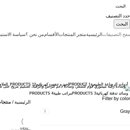
حدد التصنيف
البحث
فح التصنيفات
الرئيسية
متجر المنتجات
الأقسام
من نحن ؟
سياسة الاستبد
علاج حراري للكتف
الفئات
أدوات الرضاعة الطبيعية
1 PRODUCT
اجهزه تنفس كهربائيه
12 PRODUCTS
العلاج
وسائد تدفئة كهربائية
3 PRODUCTS
مراتب طبية
4 PRODUCTS
Filter by color
الرئيسية
منتجا
Gray
3
-15%
مميز