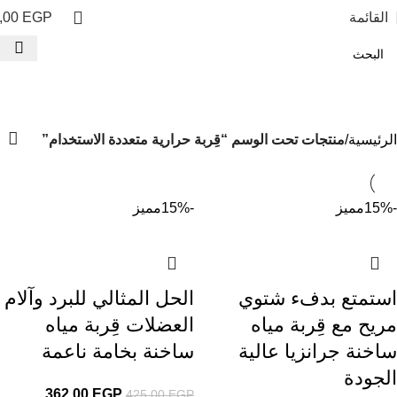
القائمة
EGP
,00
قِربة حرارية متعددة الاستخدام
الفئات
الرئيسية
منتجات تحت الوسم “قِربة حرارية متعددة الاستخدام”
-15%
مميز
-15%
مميز
استمتع بدفء شتوي
الحل المثالي للبرد وآلام
مريح مع قِربة مياه
العضلات قِربة مياه
ساخنة جرانزيا عالية
ساخنة بخامة ناعمة
الجودة
362,00
EGP
425,00
EGP