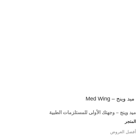
1
يمكنك الاستفادة من عرض الشحن المجانى
شحن مجاني لأكثر من 2000 جنية
2
إسترجاع خلال 14 يوم
ضمان على كل المنتجات
3
المنتج يصلك فى غلاف آمن
شحن آمن و سريع
ميد وينج – Med Wing
ميد وينج – وجهتك الأولى للمستلزمات الطبية
المتجر
أفضل العروض