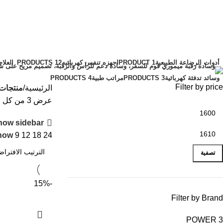
مرتبة هوائية مع كمبروسر
الفئات
أدوات الرضاعة الطبيعية
1 PRODUCT
اجهزه تنفس كهربائيه
12 PRODUCTS
العلاج
وسائد تدفئة كهربائية
3 PRODUCTS
مراتب طبية
4 PRODUCTS
Filter by price
الرئيسية
منتجات 
عرض ⁦3⁩ من كل النتائج
how sidebar
how
9
12
18
24
تصفية
-15%
Filter by Brand
POWER
3