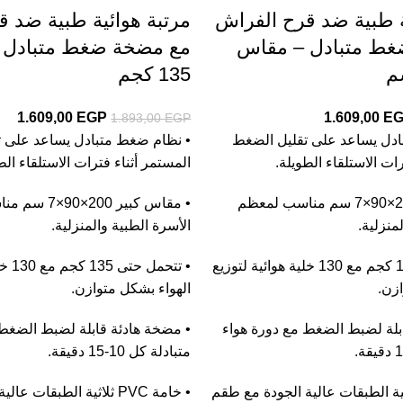
ة طبية ضد قرح الفراش
مرتبة هوائية طبية ضد 
ط متبادل – مقاس
مع مضخة ضغط متبادل 
135 كجم
1.609,00
EGP
1.609,00
E
1.893,00
EGP
ادل يساعد على تقليل الضغط
• نظام ضغط متبادل يساعد على ت
ات الاستلقاء الطويلة.
المستمر أثناء فترات الاستلقاء الط
• مقاس كبير 200×90×7 سم مناسب لمعظم
• مقاس كبير 200
منزلية.
الأسرة الطبية والمنزلية.
• تتحمل حتى 135 كجم مع 130 خلية هوائية لتوزيع
• تتحم
ازن.
الهواء بشكل متوازن.
بلة لضبط الضغط مع دورة هواء
• مضخة هادئة قابلة لضبط الضغط 
متبادلة كل 10-15 دقيقة.
ة PVC ثلاثية الطبقات عالية الجودة مع طقم
• خامة PVC ثلاثية الطبقات