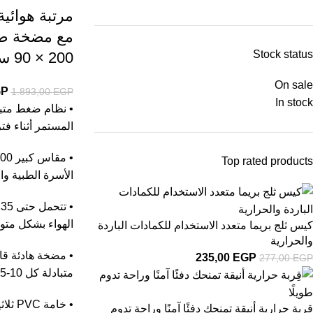
مرتبة هوائي
مع مضخة ضغ
Stock status
200 × 90 سم
On sale
GP
1.893,00
EGP
In stock
• نظام ضغط متب
المستمر أثناء فتر
Top rated products
الأسرة الطبية وال
الهواء بشكل متو
كيس ثلج بريما متعدد الاستخدام للكمادات الباردة
والحرارية
• مضخة هادئة قا
235,00
EGP
277,00
EGP
متبادلة كل 10-15 دقيقة.
• خام
قِربة حرارية أنيقة تمنحك دفئًا آمنًا وراحة تدوم