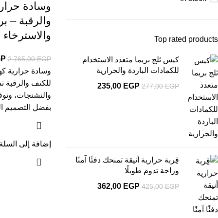
وسادة حراري
والرقبة – بر
والاسترخاء
Top rated products
GP
2.765,00
EGP
كيس ثلج بريما متعدد الاستخدام
للكمادات الباردة والحرارية
وسادة حرارية كه
للكتف والرقبة ت
235,00
EGP
277,00
EGP
والتشنجات، وتوف
بفضل التصميم ا
إضافة إلى السلة
قِربة حرارية أنيقة تمنحك دفئًا آمنًا
وراحة تدوم طويلًا
362,00
EGP
425,00
EGP