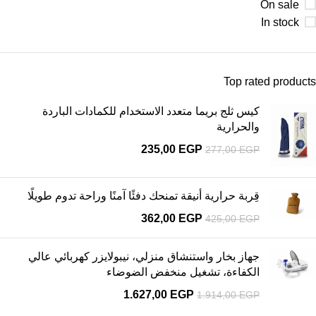
On sale
In stock
Top rated products
كيس ثلج بريما متعدد الاستخدام للكمادات الباردة
والحرارية
235,00
EGP
277,00
EGP
قِربة حرارية أنيقة تمنحك دفئًا آمنًا وراحة تدوم طويلًا
362,00
EGP
425,00
EGP
جهاز بخار واستنشاق منزلي، نيبولايزر كهربائي عالي
الكفاءة، تشغيل منخفض الضوضاء
1.627,00
EGP
1.914,00
EGP