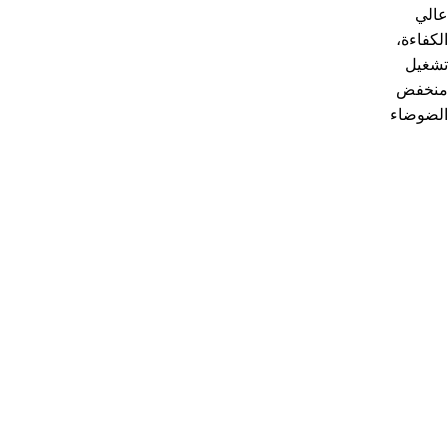
1
يمكنك الاستفادة من عرض الشحن المجانى
شحن مجاني لأكثر من 2000 جنية
2
إسترجاع خلال 14 يوم
ضمان على كل المنتجات
3
المنتج يصلك فى غلاف آمن
شحن آمن و سريع