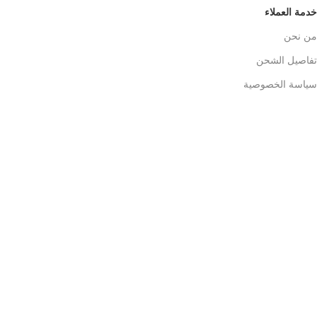
خدمة العملاء
من نحن
تفاصيل الشحن
سياسة الخصوصية
المبيعات
للبيع بالجملة
اتصل بنا: 01124437123
واتساب : 01124437123
info@med-wing.com
34 شارع الشيخ على يوسف , السيدة زينب , القاهرة
Payment System:
Shipping System:
تابعونا الأن :