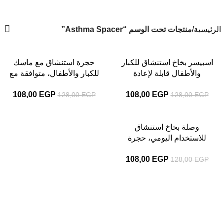
Asthma Spacer
الفئات
الرئيسية
منتجات تحت الوسم “Asthma Spacer”
-16%
-16%
اسبيسر بخاخ استنشاق للكبار
حجرة استنشاق مع ماسك
والأطفال قابلة لإعادة
للكبار والأطفال، متوافقة مع
الاستخدام للاستخدام اليومي
معظم بخاخات الجرعات
108,00
EGP
108,00
EGP
128,00
EGP
128,00
EGP
المحددة
-16%
وصلة بخاخ استنشاق
للاستخدام اليومي، حجرة
استنشاق خفيفة الوزن وسهلة
108,00
EGP
128,00
EGP
التنظيف