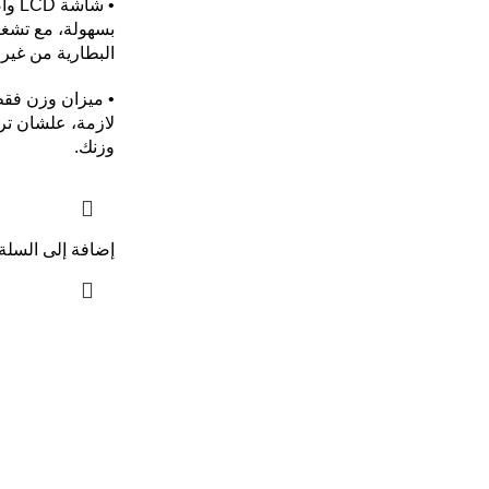
• شا
بسهولة، مع تشغي
البطارية من غير
• ميزان وزن فق
لازمة، علشان تر
وزنك.
إضافة إلى السلة