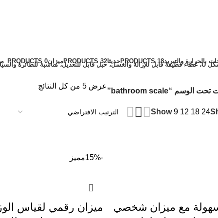
ات بالحرارة والتبريد
18 PRODUCTS
حديثا
32 PRODUCTS
ميزان
0 PRODUCTS
مي
عرض ⁦5⁩ من كل النتائج
ت الوسم “bathroom scale”
S
Show
9
12
18
24
-15%
مميز
بسهولة مع ميزان شخصي
ميزان رقمي لقياس الو