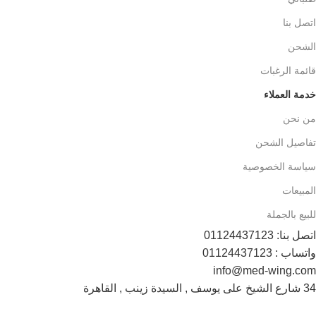
اتصل بنا
الشحن
قائمة الرغبات
خدمة العملاء
من نحن
تفاصيل الشحن
سياسة الخصوصية
المبيعات
للبيع بالجملة
اتصل بنا: 01124437123
واتساب : 01124437123
info@med-wing.com
34 شارع الشيخ على يوسف , السيدة زينب , القاهرة