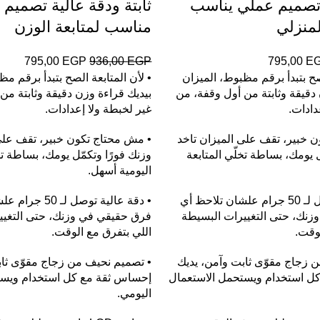
 تصميم عملي يناسب
ثابتة ودقة عالية تصميم
لمنزلي
مناسب لمتابعة الوزن
795,00
EGP
936,00
EGP
795,00
E
لصح بتبدأ برقم مظبوط، الميزان
• لأن المتابعة الصح بتبدأ برقم مظ
 دقيقة وثابتة من أول وقفة، من
بيديك قراءة وزن دقيقة وثابتة من
دادات.
غير لخبطة ولا إعدادات.
 خبير، تقف على الميزان تاخد
• مش محتاج تكون خبير، تقف على 
ل يومك، بساطة تخلّي المتابعة
وزنك فورًا وتكمّل يومك، بساطة تخ
اليومية أسهل.
• دقة عالية توصل لـ 50 جرام علشان تلاحظ أي
• دقة عالية توصل ل
زنك، حتى التغييرات البسيطة
فرق حقيقي في وزنك، حتى التغيي
لوقت.
اللي بتفرق مع الوقت.
 زجاج مقوّى ثابت وآمن، يديك
• تصميم نحيف من زجاج مقوّى ثاب
ل استخدام ويستحمل الاستعمال
إحساس ثقة مع كل استخدام ويست
اليومي.