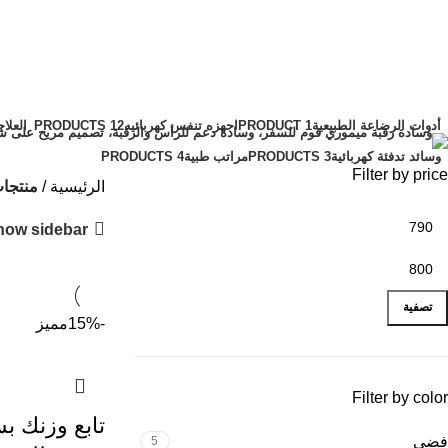
bathroom scale
الفئات
أدوات الرضاعة الطبيعية
1 PRODUCT
اجهزه تنفس كهربائيه
12 PRODUCTS
العلاج
وسائد تدفئة كهربائية
3 PRODUCTS
مراتب طبية
4 PRODUCTS
Filter by price
الرئيسية
منتجات تح
how sidebar
تصفية
-15%
مميز
Filter by color
تابع وزنك 
فضي
5