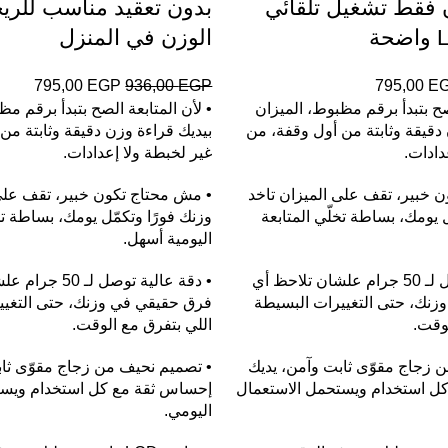
 فقط تشغيل تلقائي
بدون تعقيد مناسب للريج
الوزن في المنزل
795,00
EGP
936,00
EGP
795,00
E
لصح بتبدأ برقم مظبوط، الميزان
• لأن المتابعة الصح بتبدأ برقم مظ
 دقيقة وثابتة من أول وقفة، من
بيديك قراءة وزن دقيقة وثابتة من
دادات.
غير لخبطة ولا إعدادات.
 خبير، تقف على الميزان تاخد
• مش محتاج تكون خبير، تقف على 
ل يومك، بساطة تخلّي المتابعة
وزنك فورًا وتكمّل يومك، بساطة تخ
اليومية أسهل.
• دقة عالية توصل لـ 50 جرام علشان تلاحظ أي
• دقة عالية توصل ل
زنك، حتى التغييرات البسيطة
فرق حقيقي في وزنك، حتى التغيي
لوقت.
اللي بتفرق مع الوقت.
 زجاج مقوّى ثابت وآمن، يديك
• تصميم نحيف من زجاج مقوّى ثاب
ل استخدام ويستحمل الاستعمال
إحساس ثقة مع كل استخدام ويست
اليومي.