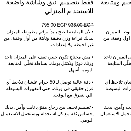
يم ومتابعة
فقط بتصميم أنيق وشاشة واضحة
للاستخدام المنزلي
795,00
EGP
936,00
EGP
بوط، الميزان
• لأن المتابعة الصح بتبدأ برقم مظبوط، الميزان
 أول وقفة، من
بيديك قراءة وزن دقيقة وثابتة من أول وقفة، من
غير لخبطة ولا إعدادات.
الميزان تاخد
• مش محتاج تكون خبير، تقف على الميزان تاخد
لّي المتابعة
وزنك فورًا وتكمّل يومك، بساطة تخلّي المتابعة
اليومية أسهل.
ـ 50 جرام علشان تلاحظ أي
• دقة عالية توصل لـ 50 جرام علشان تلاحظ أي
رات البسيطة
فرق حقيقي في وزنك، حتى التغييرات البسيطة
اللي بتفرق مع الوقت.
ت وآمن، يديك
• تصميم نحيف من زجاج مقوّى ثابت وآمن، يديك
حمل الاستعمال
إحساس ثقة مع كل استخدام ويستحمل الاستعمال
اليومي.