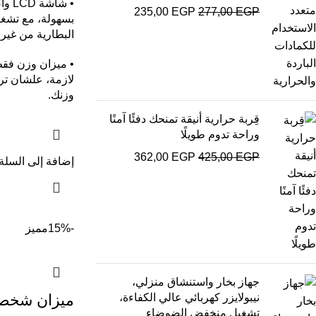
• شا
235,00
EGP
277,00
EGP
بسهولة، مع تشغي
البطارية من غير
• ميزان وزن فق
لازمة، علشان تر
وزنك.
قِربة حرارية أنيقة تمنحك دفئًا آمنًا
وراحة تدوم طويلًا
362,00
EGP
425,00
EGP
إضافة إلى السلة
-15%
مميز
جهاز بخار واستنشاق منزلي،
نيبولايزر كهربائي عالي الكفاءة،
ميزان شخص
تشغيل منخفض الضوضاء