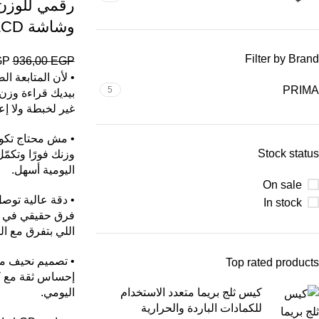
رقمي للوزن
وشاشة LCD واضحة
Filter by Brand
GP
936,00
EGP
• لأن المتابعة ا
PRIMA
5
بيديك قراءة وزن
غير لخبطة ولا إع
• مش محتاج تكون
Stock status
وزنك فورًا وتكمّ
اليومية أسهل.
On sale
In stock
فرق حقيقي في و
اللي بتفرق مع ا
• تصميم نحيف من
Top rated products
إحساس ثقة مع ك
كيس ثلج بريما متعدد الاستخدام
اليومي.
للكمادات الباردة والحرارية