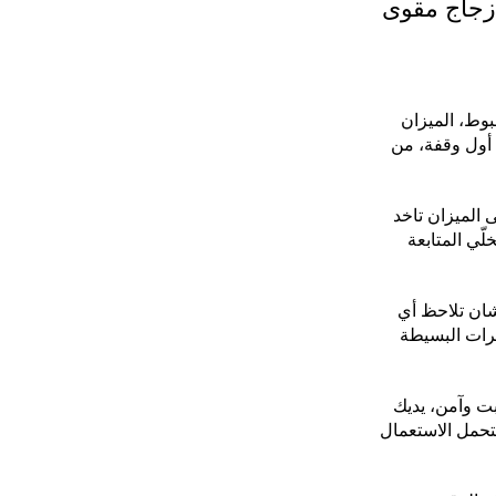
 زجاج مقوى
بوط، الميزان
 أول وقفة، من
الميزان تاخد
لّي المتابعة
ـ 50 جرام علشان تلاحظ أي
رات البسيطة
ت وآمن، يديك
حمل الاستعمال