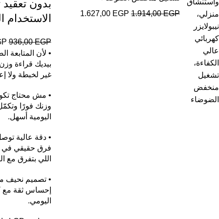
بدون تعقيد
1.627,00
EGP
1.914,00
EGP
الاستخدام ا
GP
936,00
EGP
• لأن المتابعة ا
بيديك قراءة وزن
غير لخبطة ولا إع
• مش محتاج تكون
وزنك فورًا وتكمّ
اليومية أسهل.
فرق حقيقي في و
اللي بتفرق مع ا
• تصميم نحيف من
إحساس ثقة مع ك
اليومي.