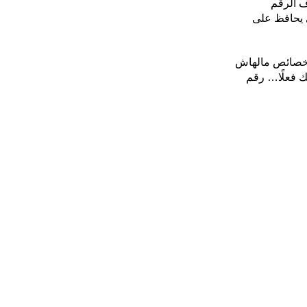
شوف الرقم
 يحافظ على
 خصائص مالهاش
ك فعلًا… رقم
1
يمكنك الاستفادة من عرض الشحن المجانى
شحن مجاني لأكثر من 2000 جنية
2
إسترجاع خلال 14 يوم
ضمان على كل المنتجات