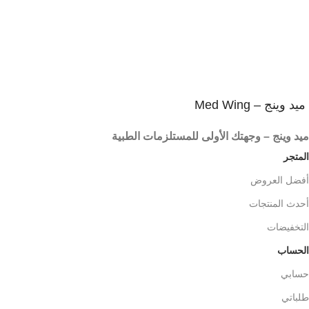
3
المنتج يصلك فى غلاف آمن
شحن آمن و سريع
ميد وينج – Med Wing
ميد وينج – وجهتك الأولى للمستلزمات الطبية
المتجر
أفضل العروض
أحدث المنتجات
التخفيضات
الحساب
حسابي
طلباتي