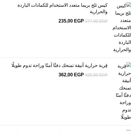
كيس ثلج بريما متعدد الاستخدام للكمادات الباردة
والحرارية
235,00
EGP
277,00
EGP
قِربة حرارية أنيقة تمنحك دفئًا آمنًا وراحة تدوم طويلًا
362,00
EGP
425,00
EGP