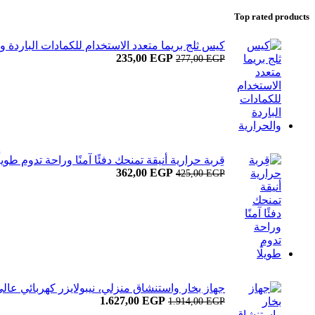
Top rated products
كيس ثلج بريما متعدد الاستخدام للكمادات الباردة وا
EGP
السعر
235,00
السعر
277,00
EGP
الأصلي
الحالي
هو:
هو:
235,00 EGP.
277,00 EGP.
قِربة حرارية أنيقة تمنحك دفئًا آمنًا وراحة تدوم طويلً
EGP
السعر
362,00
السعر
425,00
EGP
الأصلي
الحالي
هو:
هو:
362,00 EGP.
425,00 EGP.
جهاز بخار واستنشاق منزلي، نيبولايزر كهربائي ع
EGP
السعر
1.627,00
السعر
1.914,00
EGP
الأصلي
الحالي