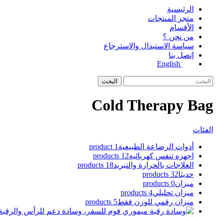
الرئيسية
متجر المنتجات
الأقسام
من نحن ؟
سياسة الاستبدال والاسترجاع
إتصل بنا
English
البحث
Cold Therapy Bag
الفئات
أدوات الرضاعة الطبيعية
1 product
اجهزه تنفس كهربائيه
12 products
العلاجات بالحرارة والتبريد
18 products
حديثا
32 products
ميزان
0 products
ميزان تحليلي
4 products
ميزان رقمي للوزن فقط
5 products