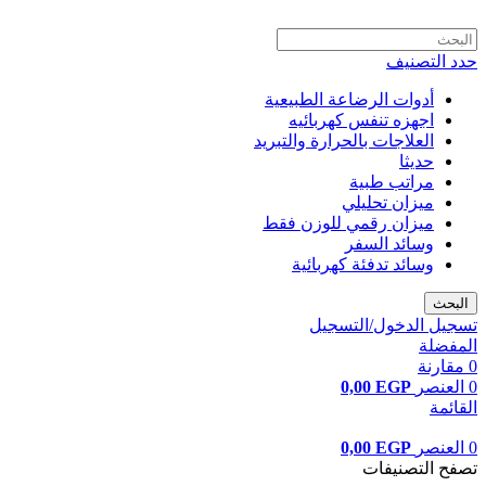
حدد التصنيف
أدوات الرضاعة الطبيعية
اجهزه تنفس كهربائيه
العلاجات بالحرارة والتبريد
حديثا
مراتب طبية
ميزان تحليلي
ميزان رقمي للوزن فقط
وسائد السفر
وسائد تدفئة كهربائية
البحث
تسجيل الدخول/التسجيل
المفضلة
0
مقارنة
0
العنصر
EGP
0,00
القائمة
0
العنصر
EGP
0,00
تصفح التصنيفات