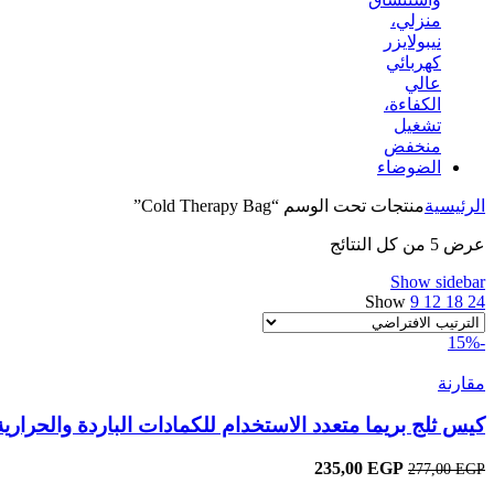
هو:
هو:
1.627,00 EGP.
1.914,00 EGP.
الرئيسية
منتجات تحت الوسم “Cold Therapy Bag”
عرض ⁦5⁩ من كل النتائج
Show sidebar
Show
9
12
18
24
-15%
مقارنة
كيس ثلج بريما متعدد الاستخدام للكمادات الباردة والحرارية
EGP
السعر
235,00
السعر
277,00
EGP
الأصلي
الحالي