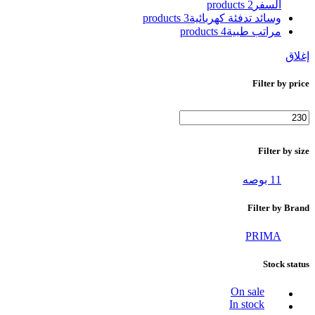
السفر
2 products
وسائد تدفئة كهربائية
3 products
مراتب طبية
4 products
إغلاق
Filter by price
أدنى
أعلى
سعر
سعر
Filter by size
11 بوصه
Filter by Brand
PRIMA
Stock status
On sale
In stock