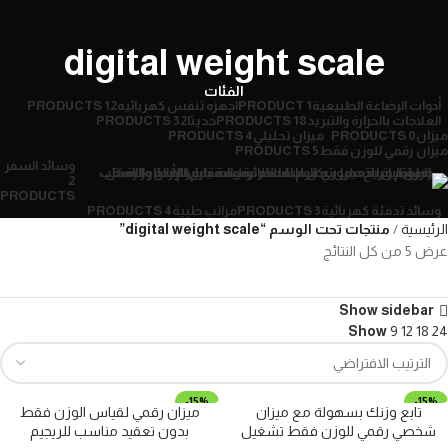
digital weight scale
الفئات
أدوات الرضاعة الطبيعية
1 PRODUCT
اجهزه تنفس كهربائيه
12 PRODUCTS
العلاجات بالحرارة والتبريد
18 PRODUCTS
حديثا
32 PRODUCTS
ميزان
0 PRODUCTS
ميزان تحليلي
4 PRODUCTS
ميزان رقمي للوزن فقط
5 PRODUCTS
وسائد السفر
2
PRODUCTS
وسائد تدفئة كهربائية
3 PRODUCTS
مراتب طبية
4 PRODUCTS
الرئيسية
منتجات تحت الوسم “digital weight scale”
عرض ⁦5⁩ من كل النتائج
Show sidebar
Show
9
12
18
24
-15%
-15%
تابع وزنك بسهولة مع ميزان
ميزان رقمي لقياس الوزن فقط
مميز
مميز
شخصي رقمي للوزن فقط تشغيل
بدون تعقيد مناسب للريجيم