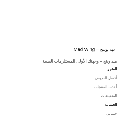
ضمان على كل المنتجات
3
المنتج يصلك فى غلاف آمن
شحن آمن و سريع
ميد وينج – Med Wing
ميد وينج – وجهتك الأولى للمستلزمات الطبية
المتجر
أفضل العروض
أحدث المنتجات
التخفيضات
الحساب
حسابي