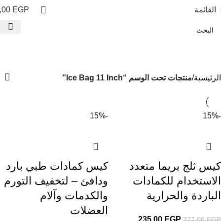
القائمة
EGP
,00
Ice Bag 11 Inch
الفئات
الرئيسية
منتجات تحت الوسم “Ice Bag 11 Inch”
-15%
-15%
كيس ثلج بريما متعدد
كيس كمادات طبي بارد
الاستخدام للكمادات
ودافئ – لتخفيف التورم
الباردة والحرارية
والكدمات وآلام
العضلات
235,00
EGP
277,00
EGP