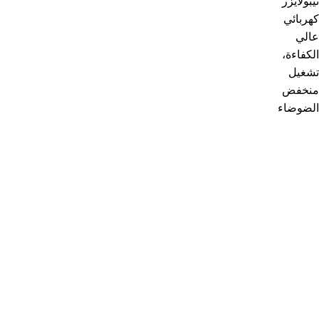
1
يمكنك الاستفادة من عرض الشحن المجانى
شحن مجاني لأكثر من 2000 جنية
2
إسترجاع خلال 14 يوم
ضمان على كل المنتجات
3
المنتج يصلك فى غلاف آمن
شحن آمن و سريع