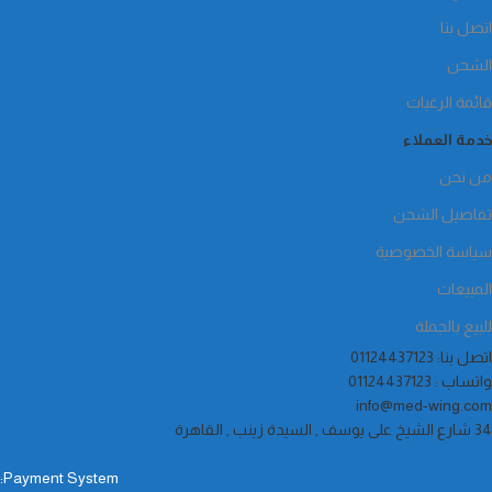
اتصل بنا
الشحن
قائمة الرغبات
خدمة العملاء
من نحن
تفاصيل الشحن
سياسة الخصوصية
المبيعات
للبيع بالجملة
اتصل بنا: 01124437123
واتساب : 01124437123
info@med-wing.com
34 شارع الشيخ على يوسف , السيدة زينب , القاهرة
Payment System: