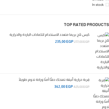
In stock
TOP RATED PRODUCTS
كيس ثلج بريما متعدد الاستخدام للكمادات الباردة والحرارية
235,00
EGP
277,00
EGP
قِربة حرارية أنيقة تمنحك دفئًا آمنًا وراحة تدوم طويلًا
362,00
EGP
425,00
EGP