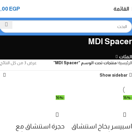
القائمة
EGP
0,00
MDI Spacer
الفئات
الرئيسية
منتجات تحت الوسم “MDI Spacer”
عرض ⁦3⁩ من كل النتائج
Show sidebar
-16%
-16%
اسبيسر بخاخ استنشاق
حجرة استنشاق مع