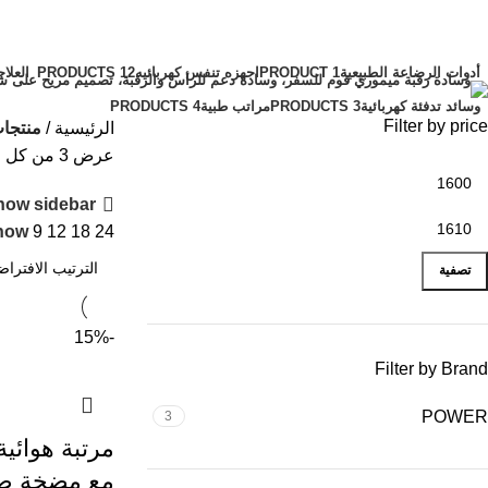
الفئات
أدوات الرضاعة الطبيعية
1 PRODUCT
اجهزه تنفس كهربائيه
12 PRODUCTS
العلاج
وسائد تدفئة كهربائية
3 PRODUCTS
مراتب طبية
4 PRODUCTS
Filter by price
الرئيسية
منتجات تحت 
عرض ⁦3⁩ من كل النتائج
how sidebar
how
9
12
18
24
تصفية
-15%
Filter by Brand
POWER
3
مرتبة هوائي
مع مضخة ضغ