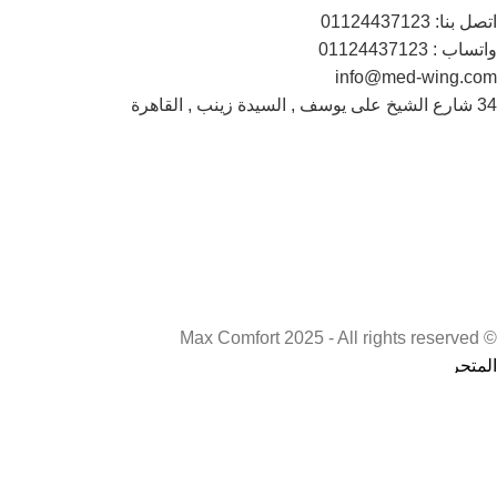
اتصل بنا: 01124437123
واتساب : 01124437123
info@med-wing.com
34 شارع الشيخ على يوسف , السيدة زينب , القاهرة
© Max Comfort 2025 - All rights reserved
المتجر
قائمة الرغبات
0
العنصر
عربة التسوق
حسابي