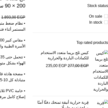
200 × 90 سم
Stock status
On sale
P
1.893,00
EGP
In stock
• نظام ضغط متب
المستمر أثناء فتر
Top rated products
الأسرة الطبية وال
كيس ثلج بريما متعدد الاستخدام
للكمادات الباردة والحرارية
الهواء بشكل متو
235,00
EGP
277,00
EGP
• مضخة هادئة قا
متبادلة كل 10-15 دقيقة.
• خام
إصلاح كامل مرفق
قِربة حرارية أنيقة تمنحك دفئًا آمنًا
وراحة تدوم طويلًا