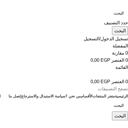
حدد التصنيف
البحث
تسجيل الدخول/التسجيل
المفضلة
0
مقارنة
0
العنصر
EGP
0,00
القائمة
0
العنصر
EGP
0,00
تصفح التصنيفات
الرئيسية
متجر المنتجات
الأقسام
من نحن ؟
سياسة الاستبدال والاسترجاع
إتصل بنا
H
البحث
Medical Air Mattress