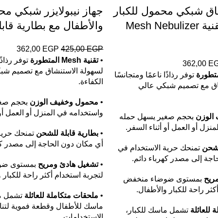
اق شبكي محمول للكبار
جهاز نيبولايزر شبكي مح
والأطفال بتقنية Mesh Nebulizer
والأطفال مع بطارية قاب
362,00
EGP
425,00
EGP
•
تقنية Mesh المتطورة
توفر رذاذًا
362,00
E
لسهولة الاستنشاق مع تصميم شب
توفر رذاذًا ناعمًا ومتجانسًا
الكفاءة.
اق مع تصميم شبكي عالي
•
محمول وخفيف الوزن
بحجم صغي
واستخدامه في المنزل أو العمل أو 
الوزن
بحجم صغير يسهل حمله
نزل أو العمل أو أثناء السفر.
•
بطارية قابلة للشحن
تمنحك حرية
أي مكان دون الحاجة إلى مصدر كهر
لشحن
تمنحك حرية الاستخدام في
اجة إلى مصدر كهرباء دائم.
•
تشغيل هادئ ومريح
بمستوى ضو
لتجربة استخدام أكثر راحة للكبار 
ريح
بمستوى ضوضاء منخفض
كثر راحة للكبار والأطفال.
•
ملحقات متكاملة للعائلة
تشمل ما
ماسك للأطفال وقطعة فموية لت
 للعائلة
تشمل ماسك للكبار،
الاستخدامات.