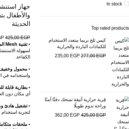
In stock
جهاز استنش
الحديثة
Top rated products
GP
425,00
EGP
كيس ثلج بريما متعدد الاستخدام
•
تقنية Mesh المتطورة
للكمادات الباردة والحرارية
لسهولة الاستنش
235,00
EGP
277,00
EGP
الكفاءة.
•
محمول وخفيف 
واستخدامه في الم
•
بطارية قابلة ل
أي مكان دون الح
قِربة حرارية أنيقة تمنحك دفئًا آمنًا
وراحة تدوم طويلًا
•
تشغيل هادئ وم
لتجربة استخدام أ
362,00
EGP
425,00
EGP
•
ملحقات متكاملة