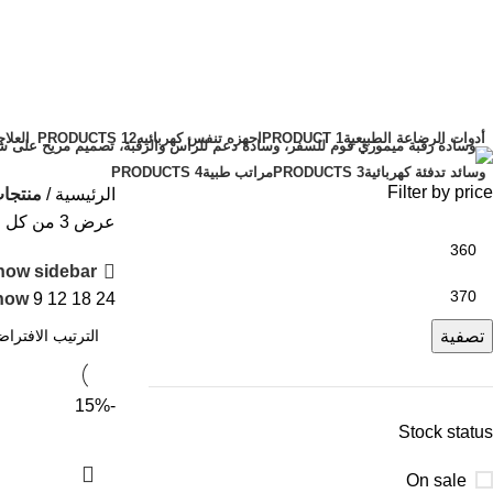
quiet nebulizer
الفئات
أدوات الرضاعة الطبيعية
1 PRODUCT
اجهزه تنفس كهربائيه
12 PRODUCTS
العلاج
وسائد تدفئة كهربائية
3 PRODUCTS
مراتب طبية
4 PRODUCTS
Filter by price
الرئيسية
منتجات تحت
عرض ⁦3⁩ من كل النتائج
how sidebar
how
9
12
18
24
تصفية
-15%
Stock status
On sale