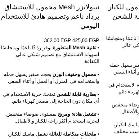
مول للكبار
نيبولايزر Mesh محمول للاستنشاق
لة للشحن
برذاذ ناعم وتصميم هادئ للاستخدام
اليومي
 ناعمًا ومتجانسًا
362,00
EGP
425,00
EGP
كي عالي
•
تقنية Mesh المتطورة
توفر رذاذًا ناعمًا ومتجانسًا
لسهولة الاستنشاق مع تصميم شبكي عالي
الكفاءة.
ر يسهل حمله
أثناء السفر.
•
محمول وخفيف الوزن
بحجم صغير يسهل حمله
واستخدامه في المنزل أو العمل أو أثناء السفر.
 الاستخدام في
باء دائم.
•
بطارية قابلة للشحن
تمنحك حرية الاستخدام في
أي مكان دون الحاجة إلى مصدر كهرباء دائم.
ضاء منخفض
والأطفال.
•
تشغيل هادئ ومريح
بمستوى ضوضاء منخفض
لتجربة استخدام أكثر راحة للكبار والأطفال.
سك للكبار،
ناسب مختلف
•
ملحقات متكاملة للعائلة
تشمل ماسك للكبار،