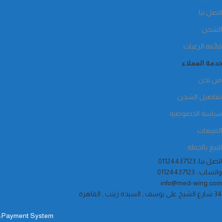
اتصل بنا
الشحن
قائمة الرغبات
خدمة العملاء
من نحن
تفاصيل الشحن
سياسة الخصوصية
المبيعات
للبيع بالجملة
اتصل بنا: 01124437123
واتساب : 01124437123
info@med-wing.com
34 شارع الشيخ على يوسف , السيدة زينب , القاهرة
Payment System: