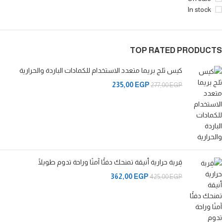
In stock
TOP RATED PRODUCTS
كيس ثلج بريما متعدد الاستخدام للكمادات الباردة والحرارية
235,00
EGP
277,00
EGP
قِربة حرارية أنيقة تمنحك دفئًا آمنًا وراحة تدوم طويلًا
362,00
EGP
425,00
EGP