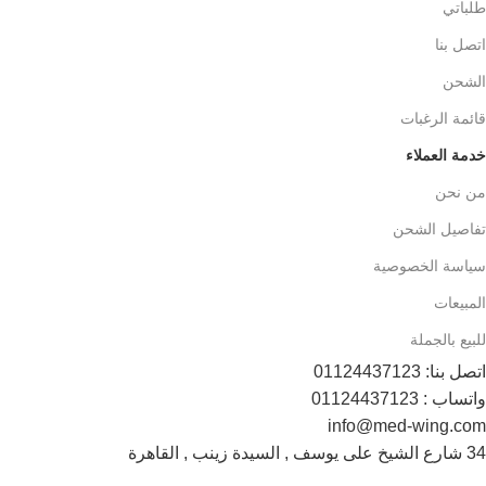
طلباتي
اتصل بنا
الشحن
قائمة الرغبات
خدمة العملاء
من نحن
تفاصيل الشحن
سياسة الخصوصية
المبيعات
للبيع بالجملة
اتصل بنا: 01124437123
واتساب : 01124437123
info@med-wing.com
34 شارع الشيخ على يوسف , السيدة زينب , القاهرة