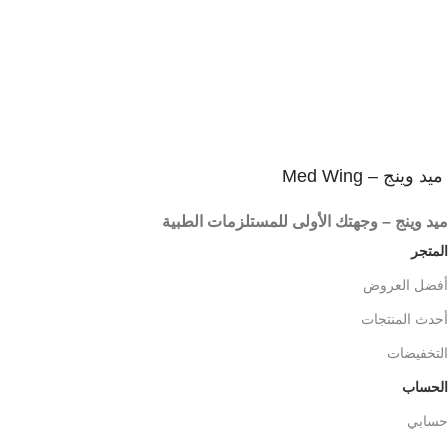
3
المنتج يصلك فى غلاف آمن
شحن آمن و سريع
ميد وينج – Med Wing
ميد وينج – وجهتك الأولى للمستلزمات الطبية
المتجر
أفضل العروض
أحدث المنتجات
التخفيضات
الحساب
حسابي