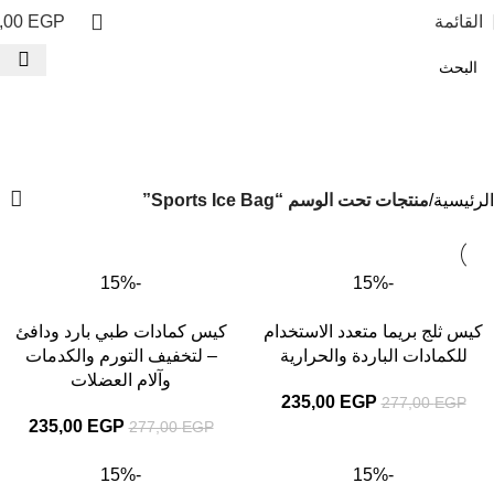
القائمة
EGP
,00
Sports Ice Bag
الفئات
الرئيسية
منتجات تحت الوسم “Sports Ice Bag”
-15%
-15%
كيس ثلج بريما متعدد الاستخدام
كيس كمادات طبي بارد ودافئ
للكمادات الباردة والحرارية
– لتخفيف التورم والكدمات
وآلام العضلات
235,00
EGP
277,00
EGP
235,00
EGP
277,00
EGP
-15%
-15%