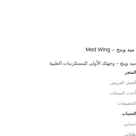
3
المنتج يصلك فى غلاف آمن
شحن آمن و سريع
ميد وينج – Med Wing
ميد وينج – وجهتك الأولى للمستلزمات الطبية
المتجر
أفضل العروض
أحدث المنتجات
التخفيضات
الحساب
حسابي
طلباتي