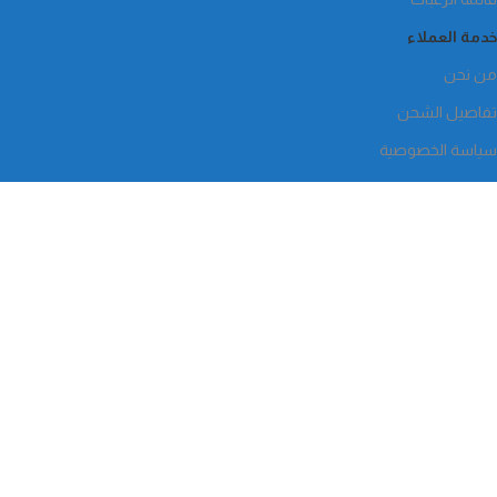
خدمة العملاء
من نحن
تفاصيل الشحن
سياسة الخصوصية
المبيعات
للبيع بالجملة
اتصل بنا: 01124437123
واتساب : 01124437123
info@med-wing.com
34 شارع الشيخ على يوسف , السيدة زينب , القاهرة
Payment System:
Shipping System:
تابعونا الأن :