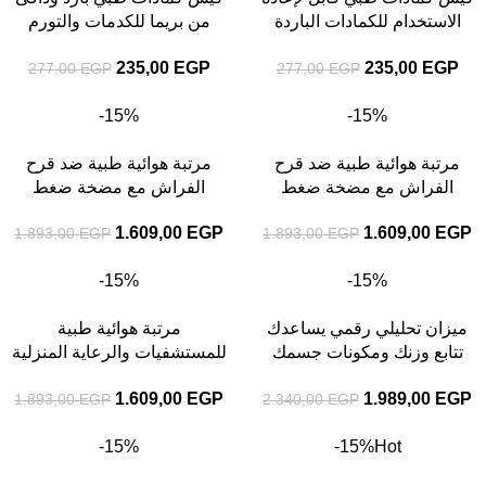
الاستخدام للكمادات الباردة
من بريما للكدمات والتورم
والدافئة من بريما
وآلام العضلات والمفاصل
235,00
EGP
235,00
EGP
277,00
EGP
277,00
EGP
-15%
-15%
مرتبة هوائية طبية ضد قرح
مرتبة هوائية طبية ضد قرح
الفراش مع مضخة ضغط
الفراش مع مضخة ضغط
متبادل تتحمل حتى 135 كجم
متبادل – مقاس 200 × 90 سم
1.609,00
EGP
1.609,00
EGP
1.893,00
EGP
1.893,00
EGP
-15%
-15%
ميزان تحليلي رقمي يساعدك
مرتبة هوائية طبية
تتابع وزنك ومكونات جسمك
للمستشفيات والرعاية المنزلية
بدقة من البيت بسهولة يومية
للمرضى طويلي الاستلقاء
1.609,00
EGP
1.989,00
EGP
1.893,00
EGP
2.340,00
EGP
-15%
-15%
Hot