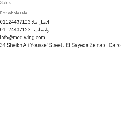
Sales
For wholesale
اتصل بنا: 01124437123
واتساب : 01124437123
info@med-wing.com
34 Sheikh Ali Youssef Street , El Sayeda Zeinab , Cairo
Payment System:
Shipping System:
Follow us now:
© Max Comfort 2025 - All rights reserved
Shop
Filters
Wishlist
0
items
Cart
My account