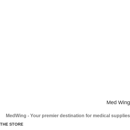
1
You can take advantage of the free shipping offer
Free shipping over 2000 pounds
2
14-day refund
Warranty on all products
3
Product arrives in a secure package
Safe and fast charging
Med Wing
MedWing - Your premier destination for medical supplies
THE STORE