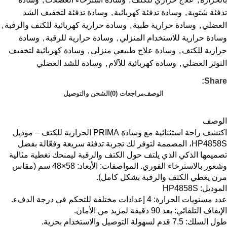
تدفئة شتوية
,
وسادة تدفئة كهربائية
,
وسادة تدفئة لتخفيف الشد
العضلي
,
وسادة حرارية طبية
,
وسادة حرارية كهربائية للكتف والرقبة
,
وسادة حرارية للاستخدام المنزلي
,
وسادة حرارية للرقبة
,
وسادة
حرارية للكتف
,
وسادة علاج طبيعي منزلي
,
وسادة كهربائية لتخفيف
التوتر العضلي
,
وسادة كهربائية للآلام
,
وسادة للشد العضلي
Share:
الوصف
مراجعات (0)
الشحن والتوصيل
الوصف
اكتشف راحة استثنائية مع وسادة PRIMA الحرارية للكتف – موديل
HP4858S، المصممة لتوفر لك تجربة تدفئة سريعة وفعّالة بفضل
تصميمها الذكي الذي يلتف حول الكتف والرقبة ليمنحك تغطية مثالية
وشعور بالاسترخاء الفوري. المواصفات: الأبعاد: ‎48×58 سم (مقاس
مرن يغطي الكتف والرقبة بشكل كامل).
الموديل: HP4858S
عدد مستويات الحرارة: 4 إعدادات مختلفة للتحكم في درجة الدفء.
الإيقاف التلقائي: بعد ‎90 دقيقة لمزيد من الأمان.
طول السلك: ‎7.5 قدم لسهولة التوصيل والاستخدام بحرية.