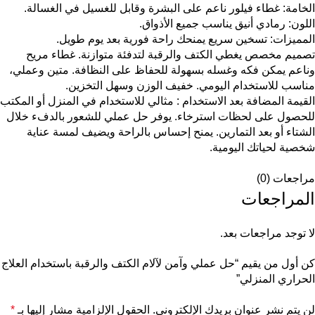
الخامة: غطاء فيلور ناعم على البشرة وقابل للغسيل في الغسالة.
اللون: رمادي أنيق يناسب جميع الأذواق.
المميزات: تسخين سريع يمنحك راحة فورية بعد يوم طويل.
تصميم مخصص يغطي الكتف والرقبة لتدفئة متوازنة. غطاء مريح
وناعم يمكن فكه وغسله بسهولة للحفاظ على النظافة. متين وعملي،
مناسب للاستخدام اليومي. خفيف الوزن وسهل التخزين.
القيمة المضافة بعد الاستخدام : مثالي للاستخدام في المنزل أو المكتب
للحصول على لحظات استرخاء. يوفر حل عملي للشعور بالدفء خلال
الشتاء أو بعد التمارين. يمنح إحساس بالراحة ويضيف لمسة عناية
شخصية لحياتك اليومية.
مراجعات (0)
المراجعات
لا توجد مراجعات بعد.
كن أول من يقيم “حل عملي وآمن لآلام الكتف والرقبة باستخدام العلاج
الحراري المنزلي”
لن يتم نشر عنوان بريدك الإلكتروني.
الحقول الإلزامية مشار إليها بـ
*