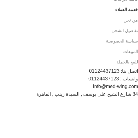
خدمة العملاء
من نحن
تفاصيل الشحن
سياسة الخصوصية
المبيعات
للبيع بالجملة
اتصل بنا: 01124437123
واتساب : 01124437123
info@med-wing.com
34 شارع الشيخ على يوسف , السيدة زينب , القاهرة
Payment System:
Shipping System: