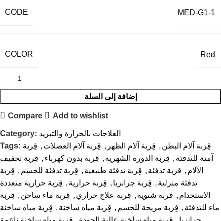
CODE
MED-G1-1
COLOR
Red
إضافة إلى السلة
Compare
Add to wishlist
العلاجات بالحرارة والتبريد
Category:
قِربة آلام البطن
,
قِربة آلام الظهر
,
قِربة آلام العضلات
,
قِربة
Tags:
آمنة للتدفئة
,
قِربة الدورة الشهرية
,
قِربة بدون كهرباء
,
قِربة تخفيف
الآلام
,
قربة تدفئة
,
قِربة تدفئة طبيعية
,
قِربة تدفئة للجسم
,
قِربة
تدفئة منزلية
,
قِربة جرانزيا
,
قِربة حرارية
,
قِربة حرارية متعددة
الاستخدام
,
قربة شتوية
,
قِربة علاج حراري
,
قِربة ماء ساخن
,
قِربة
ماء للتدفئة
,
قِربة مريحة للجسم
,
قِربة مياه ساخنة
,
قِربة مياه ساخنة
جرانزيا
,
قِربة مياه ساخنة عالية الجودة
,
قِربة مياه ساخنة ناعمة