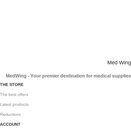
14-day refund
Warranty on all products
3
Product arrives in a secure package
Safe and fast charging
Med Wing
MedWing - Your premier destination for medical supplies
THE STORE
The best offers
Latest products
Reductions
ACCOUNT