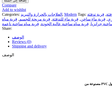
إضافة إلى السلة
Compare
Add to wishlist
فئة
,
قِربة تدفئة
Tags:
Modern
,
العلاجات بالحرارة والتبريد
Categories:
ري
,
قِربة ماء ساخن
,
قِربة ماء للتدفئة
,
قِربة مريحة للجسم
,
قِربة مياه
ساخنة جرانزيا
,
قِربة مياه ساخنة عالية الجودة
,
قِربة مياه ساخنة ناعمة
Share:
الوصف
Reviews (0)
Shipping and delivery
الوصف