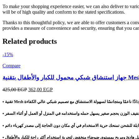
To make your shopping experience easier, we can also deliver to vario
will be of high quality and conform to the stated specifications.
Thanks to this thoughtful policy, we are able to offer customers a c
provides a measure of convenience and security, ensuring that you ca
Related products
-15%
Compare
425,00
EGP
362,00
EGP
•
فيف الوزن
•
ابلة للشحن
•
ل هادئ ومريح
•