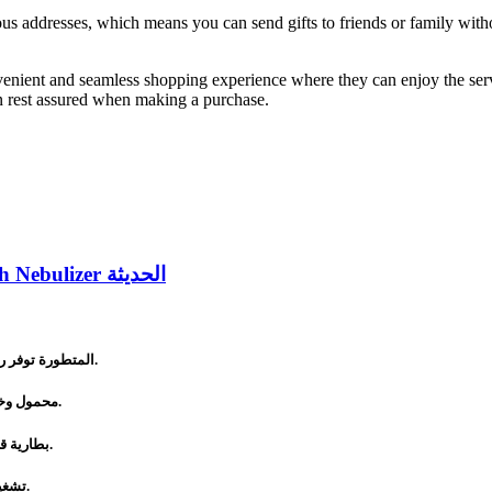
us addresses, which means you can send gifts to friends or family witho
onvenient and seamless shopping experience where they can enjoy the ser
n rest assured when making a purchase.
جهاز استنشاق شبكي محمول للكبار والأطفال بتقنية Mesh Nebulizer الحديثة
توفر رذاذًا ناعمًا ومتجانسًا لسهولة الاستنشاق مع تصميم شبكي عالي الكفاءة.
تقنية Mesh المتطورة
بحجم صغير يسهل حمله واستخدامه في المنزل أو العمل أو أثناء السفر.
محمول وخ
تمنحك حرية الاستخدام في أي مكان دون الحاجة إلى مصدر كهرباء دائم.
بطارية ق
بمستوى ضوضاء منخفض لتجربة استخدام أكثر راحة للكبار والأطفال.
تشغي