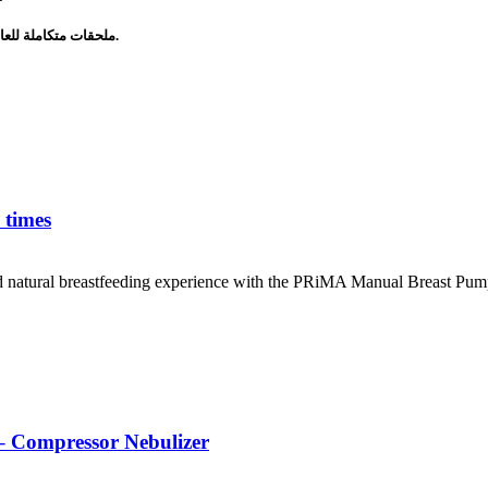
تشمل ماسك للكبار، ماسك للأطفال وقطعة فموية لتناسب مختلف الاستخدامات.
ملحقات متكاملة للعائ
 times
 natural breastfeeding experience with the PRiMA Manual Breast Pum
جهاز نيبولايزر ضاغط للاستخدام المنزلي للكبار والأطفال – pressor Nebulizer