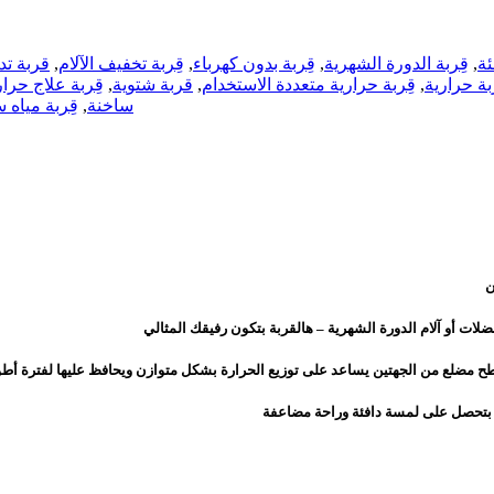
ئة
,
قِربة الدورة الشهرية
,
قِربة بدون كهرباء
,
قِربة تخفيف الآلام
,
قربة تد
بة حرارية
,
قِربة حرارية متعددة الاستخدام
,
قربة شتوية
,
قِربة علاج حرا
ساخنة
,
قِربة مياه 