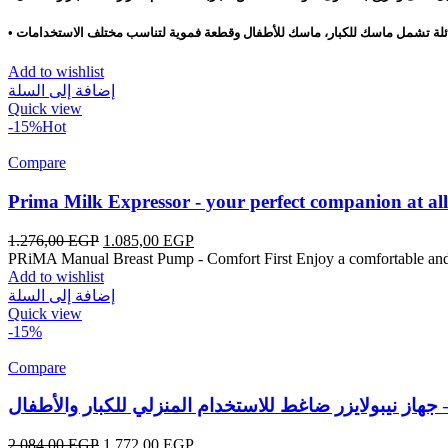
لة
•
Add to wishlist
إضافة إلى السلة
Quick view
-15%
Hot
Compare
Prima Milk Expressor - your perfect companion at all
1.276,00
EGP
1.085,00
EGP
PRiMA Manual Breast Pump - Comfort First Enjoy a comfortable and
Add to wishlist
إضافة إلى السلة
Quick view
-15%
Compare
Com
2.084,00
EGP
1.772,00
EGP