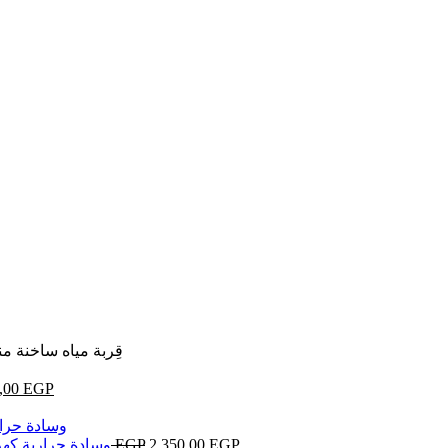
قِربة مياه ساخنة من
,00
EGP
EGP
2.350,00
EGP
2.765,00
وسادة حرارية كهر