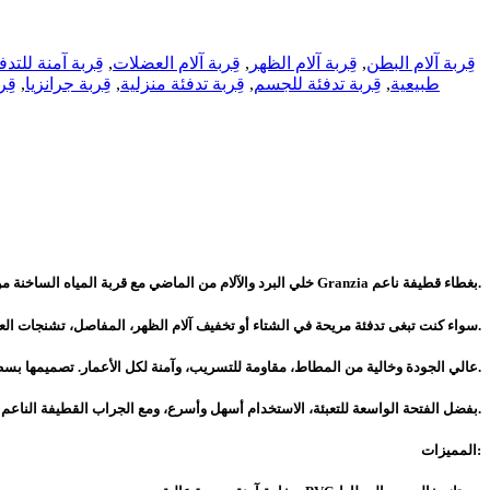
قِربة آلام البطن
,
قِربة آلام الظهر
,
قِربة آلام العضلات
,
قِربة آمنة للتدف
طبيعية
,
قِربة تدفئة للجسم
,
قِربة تدفئة منزلية
,
قِربة جرانزيا
,
قِر
خلي البرد والآلام من الماضي مع قربة المياه الساخنة من Granzia بغطاء قطيفة ناعم.
سواء كنت تبغى تدفئة مريحة في الشتاء أو تخفيف آلام الظهر، المفاصل، تشنجات العضلات أو آلام الدورة الشهرية – هالقربة بتكون رفيقك المثالي.
مصنوعة من PVC عالي الجودة وخالية من المطاط، مقاومة للتسريب، وآمنة لكل الأعمار. تصميمها بسطح مضلع من الجهتين يساعد على توزيع الحرارة بشكل متوازن ويحافظ عليها لفترة أطول.
بفضل الفتحة الواسعة للتعبئة، الاستخدام أسهل وأسرع، ومع الجراب القطيفة الناعم بتحصل على لمسة دافئة وراحة مضاعفة.
المميزات: