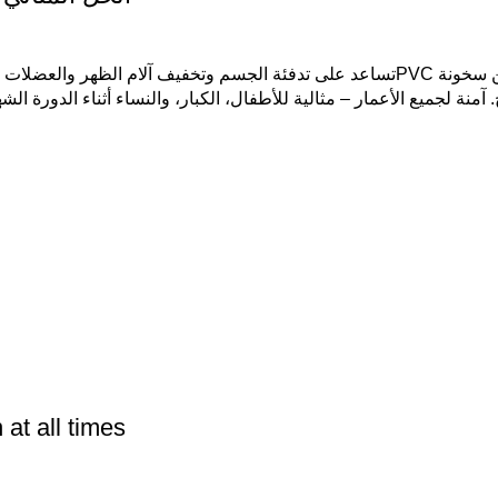
تساعد على تدفئة الجسم وتخفيف آلام الظهر والعضلات بطريقة طبيعية وآمنة. تحافظ على ال
at all times