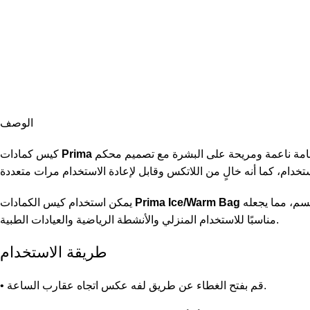
الوصف
البارد والدافئ متعدد الاستخدامات، مصمم للمساعدة في تخفيف التورمات والكدمات وآلام العضلات والمفاصل والشد العضلي. يتميز بخامة ناعمة ومريحة على البشرة مع تصميم محكم
Prima
كيس كمادات
ككمادة باردة بإضافة الثلج والماء أو ككمادة دافئة بإضافة الماء الدافئ حسب الحاجة. ويأتي بمقاس 11 بوصة لتغطية مساحة مناسبة من الجسم، مما يجعله
Prima Ice/Warm Bag
يمكن استخدام كيس الكمادات
مناسبًا للاستخدام المنزلي والأنشطة الرياضية والعيادات الطبية.
طريقة الاستخدام
• قم بفتح الغطاء عن طريق لفه عكس اتجاه عقارب الساعة.