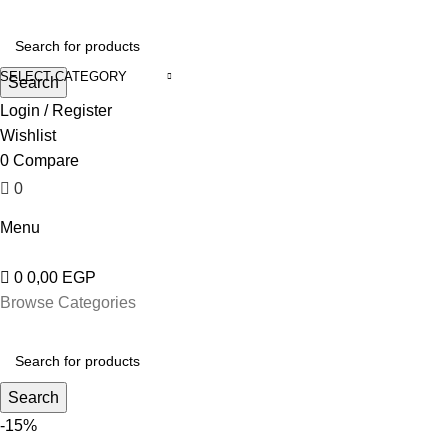
0
SELECT CATEGORY
Search
Login / Register
Wishlist
0
Compare
0
0,00
EGP
Menu
0
0,00
EGP
Browse Categories
Search
-15%