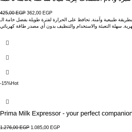
425,00
EGP
362,00
EGP
حرارة لفترة طويلة بفضل خامة الـPVC عالية الجودة. غطاء فليّس ناعم يمنح راحة عند الاستخدام ويحمي من سخونة
-15%
Hot
Prima Milk Expressor - your perfect companion 
1.276,00
EGP
1.085,00
EGP