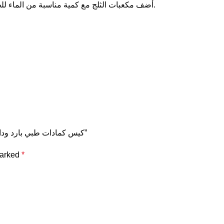
• أضف مكعبات الثلج مع كمية مناسبة من الماء للحصول على كمادة باردة، أو أضف ماءً دافئًا لاستخدامه ككمادة حرارية.
Be the first to review “كيس كمادات طبي بارد ودافئ – لتخفيف التورم والكدمات وآلام العضلات”
marked
*