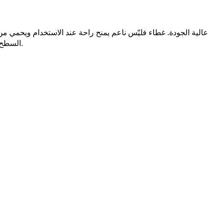
السطح. آمنة لجميع الأعمار – مثالية للأطفال، الكبار، والنساء أثناء الدورة الشهرية. سهلة التعبئة والاستخدام والتنظيف بدون أي مصدر طاقة كهربائي.