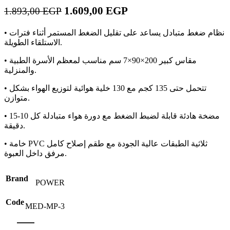
السعر
السعر
1.609,00
EGP
1.893,00
EGP
الحالي
الأصلي
• نظام ضغط متبادل يساعد على تقليل الضغط المستمر أثناء فترات
هو:
هو:
الاستلقاء الطويلة.
1.893,00 EGP.
1.609,00 EGP.
• مقاس كبير 200×90×7 سم مناسب لمعظم الأسرة الطبية
والمنزلية.
• تتحمل حتى 135 كجم مع 130 خلية هوائية لتوزيع الهواء بشكل
متوازن.
• مضخة هادئة قابلة لضبط الضغط مع دورة هواء متبادلة كل 10-15
دقيقة.
• خامة PVC ثلاثية الطبقات عالية الجودة مع طقم إصلاح كامل
مرفق داخل العبوة.
Brand
POWER
Code
MED-MP-3