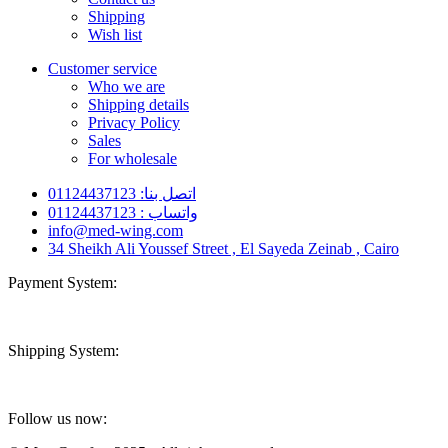
Shipping
Wish list
Customer service
Who we are
Shipping details
Privacy Policy
Sales
For wholesale
اتصل بنا: 01124437123
واتساب : 01124437123
info@med-wing.com
34 Sheikh Ali Youssef Street , El Sayeda Zeinab , Cairo
Payment System:
Shipping System:
Follow us now: