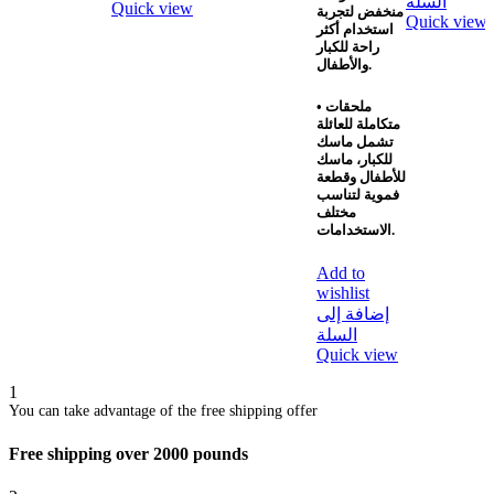
السلة
Quick view
منخفض لتجربة
Quick view
استخدام أكثر
راحة للكبار
والأطفال.
ملحقات
•
متكاملة للعائلة
تشمل ماسك
للكبار، ماسك
للأطفال وقطعة
فموية لتناسب
مختلف
الاستخدامات.
Add to
wishlist
إضافة إلى
السلة
Quick view
1
You can take advantage of the free shipping offer
Free shipping over 2000 pounds