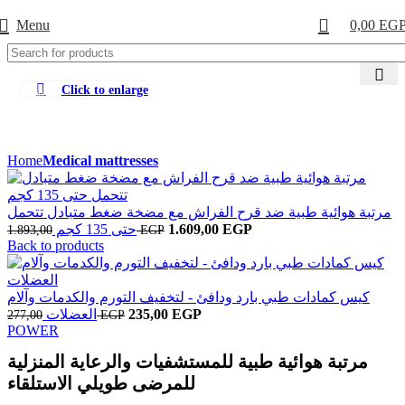
Menu
0,00
EG
Click to enlarge
-15%
Home
Medical mattresses
مرتبة هوائية طبية ضد قرح الفراش مع مضخة ضغط متبادل تتحمل
السعر
السعر
EGP
1.609,00
حتى 135 كجم
1.893,00
EGP
الحالي
الأصلي
Back to products
هو:
هو:
1.893,00 EGP.
1.609,00 EGP.
كيس كمادات طبي بارد ودافئ - لتخفيف التورم والكدمات وآلام
السعر
السعر
EGP
235,00
العضلات
277,00
EGP
الحالي
الأصلي
POWER
هو:
هو:
مرتبة هوائية طبية للمستشفيات والرعاية المنزلية
277,00 EGP.
235,00 EGP.
للمرضى طويلي الاستلقاء