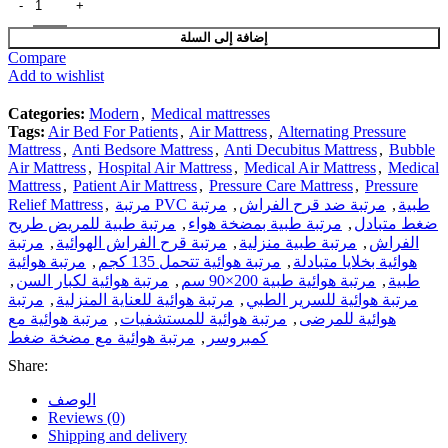
إضافة إلى السلة
Compare
Add to wishlist
Categories:
Modern
,
Medical mattresses
Tags:
Air Bed For Patients
,
Air Mattress
,
Alternating Pressure
Mattress
,
Anti Bedsore Mattress
,
Anti Decubitus Mattress
,
Bubble
Air Mattress
,
Hospital Air Mattress
,
Medical Air Mattress
,
Medical
Mattress
,
Patient Air Mattress
,
Pressure Care Mattress
,
Pressure
مرتبة PVC طبية
,
مرتبة ضد قرح الفراش
,
مرتبة
,
Relief Mattress
ضغط متبادل
,
مرتبة طبية بمضخة هواء
,
مرتبة طبية للمريض طريح
الفراش
,
مرتبة طبية منزلية
,
مرتبة قرح الفراش الهوائية
,
مرتبة
هوائية بخلايا متبادلة
,
مرتبة هوائية تتحمل 135 كجم
,
مرتبة هوائية
طبية
,
مرتبة هوائية طبية 200×90 سم
,
مرتبة هوائية لكبار السن
,
مرتبة هوائية للسرير الطبي
,
مرتبة هوائية للعناية المنزلية
,
مرتبة
هوائية للمرضى
,
مرتبة هوائية للمستشفيات
,
مرتبة هوائية مع
كمبروسر
,
مرتبة هوائية مع مضخة ضغط
Share:
الوصف
Reviews (0)
Shipping and delivery