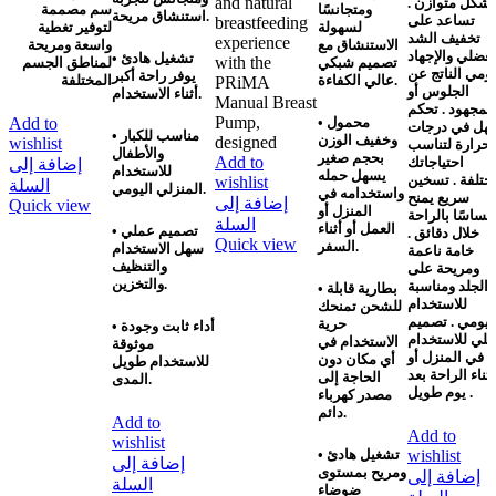
and natural
بشكل متوازن .
ومتجانسًا
سم مصممة
استنشاق مريحة.
تساعد على
breastfeeding
لسهولة
لتوفير تغطية
تخفيف الشد
experience
الاستنشاق مع
واسعة ومريحة
لعضلي والإجهاد
• تشغيل هادئ
with the
تصميم شبكي
لمناطق الجسم
يومي الناتج عن
يوفر راحة أكبر
عالي الكفاءة.
المختلفة
PRiMA
الجلوس أو
أثناء الاستخدام.
Manual Breast
المجهود . تحكم
Pump,
محمول
•
Add to
هل في درجات
• مناسب للكبار
وخفيف الوزن
designed
wishlist
لحرارة لتناسب
والأطفال
بحجم صغير
Add to
احتياجاتك
إضافة إلى
للاستخدام
يسهل حمله
ختلفة . تسخين
wishlist
السلة
المنزلي اليومي.
واستخدامه في
سريع يمنح
إضافة إلى
Quick view
المنزل أو
حساسًا بالراحة
السلة
العمل أو أثناء
• تصميم عملي
خلال دقائق .
Quick view
السفر.
سهل الاستخدام
خامة ناعمة
والتنظيف
ومريحة على
والتخزين.
الجلد ومناسبة
بطارية قابلة
•
للاستخدام
للشحن
تمنحك
ليومي . تصميم
حرية
• أداء ثابت وجودة
لي للاستخدام
الاستخدام في
موثوقة
في المنزل أو
أي مكان دون
للاستخدام طويل
أثناء الراحة بعد
الحاجة إلى
المدى.
يوم طويل .
مصدر كهرباء
دائم.
Add to
Add to
wishlist
wishlist
تشغيل هادئ
•
إضافة إلى
ومريح
بمستوى
إضافة إلى
السلة
ضوضاء