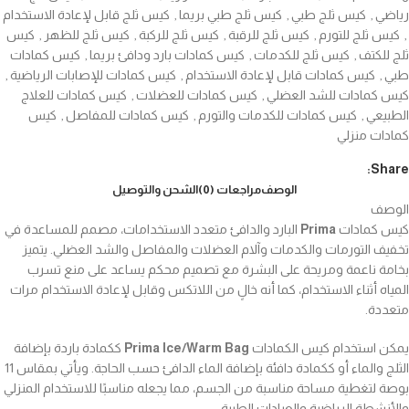
رياضي
,
كيس ثلج طبي
,
كيس ثلج طبي بريما
,
كيس ثلج قابل لإعادة الاستخدام
,
كيس ثلج للتورم
,
كيس ثلج للرقبة
,
كيس ثلج للركبة
,
كيس ثلج للظهر
,
كيس
ثلج للكتف
,
كيس ثلج للكدمات
,
كيس كمادات بارد ودافئ بريما
,
كيس كمادات
طبي
,
كيس كمادات قابل لإعادة الاستخدام
,
كيس كمادات للإصابات الرياضية
,
كيس كمادات للشد العضلي
,
كيس كمادات للعضلات
,
كيس كمادات للعلاج
الطبيعي
,
كيس كمادات للكدمات والتورم
,
كيس كمادات للمفاصل
,
كيس
كمادات منزلي
Share:
الوصف
مراجعات (0)
الشحن والتوصيل
الوصف
كيس كمادات
Prima
البارد والدافئ متعدد الاستخدامات، مصمم للمساعدة في
تخفيف التورمات والكدمات وآلام العضلات والمفاصل والشد العضلي. يتميز
بخامة ناعمة ومريحة على البشرة مع تصميم محكم يساعد على منع تسرب
المياه أثناء الاستخدام، كما أنه خالٍ من اللاتكس وقابل لإعادة الاستخدام مرات
متعددة.
يمكن استخدام كيس الكمادات
Prima Ice/Warm Bag
ككمادة باردة بإضافة
الثلج والماء أو ككمادة دافئة بإضافة الماء الدافئ حسب الحاجة. ويأتي بمقاس 11
بوصة لتغطية مساحة مناسبة من الجسم، مما يجعله مناسبًا للاستخدام المنزلي
والأنشطة الرياضية والعيادات الطبية.