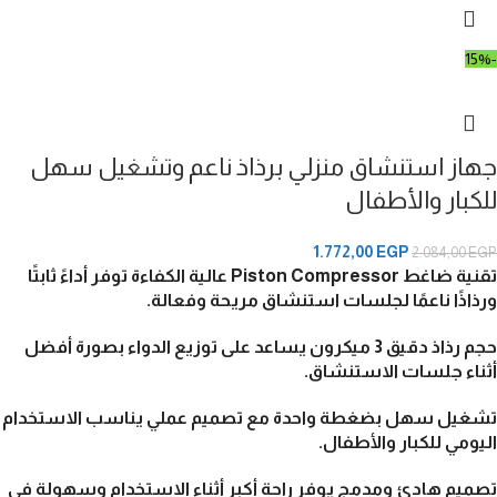
-15%
جهاز استنشاق منزلي برذاذ ناعم وتشغيل سهل
للكبار والأطفال
1.772,00
EGP
2.084,00
EGP
تقنية ضاغط Piston Compressor عالية الكفاءة
توفر أداءً ثابتًا
ورذاذًا ناعمًا لجلسات استنشاق مريحة وفعالة.
حجم رذاذ دقيق 3 ميكرون
يساعد على توزيع الدواء بصورة أفضل
أثناء جلسات الاستنشاق.
تشغيل سهل بضغطة واحدة
مع تصميم عملي يناسب الاستخدام
اليومي للكبار والأطفال.
تصميم هادئ ومدمج
يوفر راحة أكبر أثناء الاستخدام وسهولة في