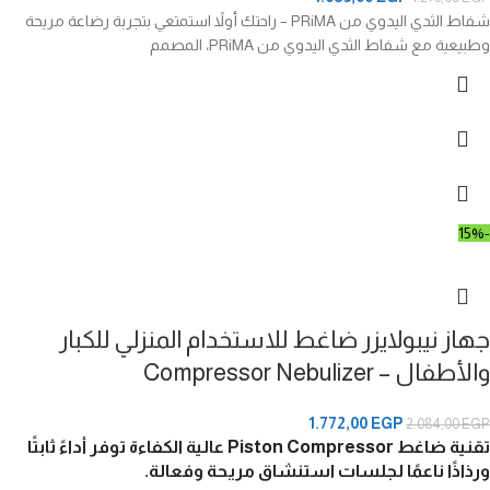
شفاط الثدي اليدوي من PRiMA – راحتك أولاً استمتعي بتجربة رضاعة مريحة
وطبيعية مع شفاط الثدي اليدوي من PRiMA، المصمم
-15%
جهاز نيبولايزر ضاغط للاستخدام المنزلي للكبار
والأطفال – Compressor Nebulizer
1.772,00
EGP
2.084,00
EGP
تقنية ضاغط Piston Compressor عالية الكفاءة
توفر أداءً ثابتًا
ورذاذًا ناعمًا لجلسات استنشاق مريحة وفعالة.